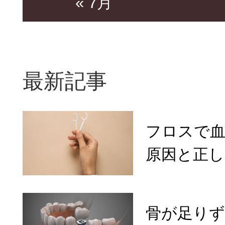
« 7月
最新記事
フロスで
原因と正し
骨が足り