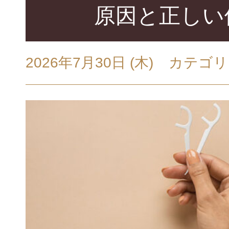
原因と正しい
設備・院内
虫歯治療
GALLERY
2026年7月30日 (木)
カテゴリ
ホワイトニング
初診の方へ・治
（歯茎のホワイトニング）
FLOW
小児歯科・小児矯正
医院案内・ア
ABOUT
女性の心と体をサポートする