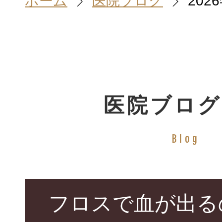
ホーム
医院ブログ
202
ホーム
HOME
医院ブログ
院長＆スタッ
Blog
STAFF
診療案内
フロスで血が出る
TREATMENT