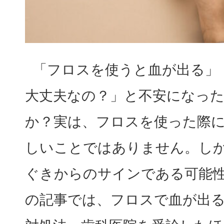
料金表
歯科医療（マタニティ歯科）
PRICE
口腔外科
分院 おおみや新生歯科口
「フロスを使うと血が出る」
BRANCH
大丈夫なの？」と不安になっ
歯ぎしり食いしばりの治療・
ボトックス治療
か？実は、フロスを使った際
しいことではありません。し
歯周病治療
ぐきからのサインである可能
の記事では、フロスで血が出