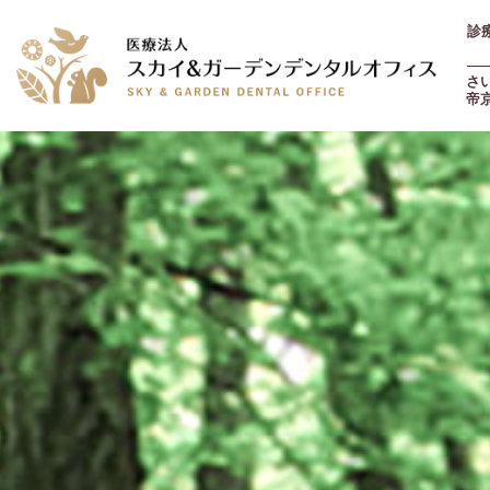
診療
土
さ
帝