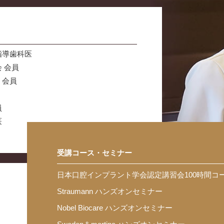
指導歯科医
 会員
 会員
員
医
受講コース・セミナー
日本口腔インプラント学会認定講習会100時間コ
Straumann ハンズオンセミナー
Nobel Biocare ハンズオンセミナー