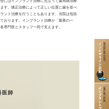
場合にはインプラント治療に先立って歯周病治療
します。矯正治療によって正しい位置に歯を並べ
プラント治療を行うこともあります。当院は包括
しております。インプラント治療が「最善の一
、各専門医とスタッフ一同で支えます。
インプラント
口腔外科
親知らずの抜歯
歯ぎしり食いしばりの治療・
ボトックス治療
入れ歯治療
歯周病治療
ニティ歯科）
訪問歯科
科医師