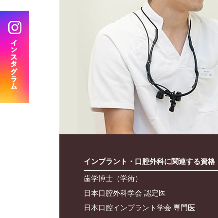
BRANCH
分院 おおみや新生歯科口腔外科クリニック
インプラント・口腔外科に関連する
資格
歯学博士（学術）
日本口腔外科学会 認定医
日本口腔インプラント学会 専門医