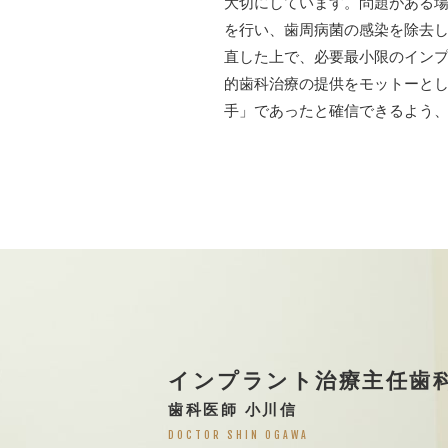
大切にしています。問題がある
TREATMENT
を行い、歯周病菌の感染を除去
診療案内
直した上で、必要最小限のイン
的歯科治療の提供をモットーと
手」であったと確信できるよう
虫歯治療
審美歯科治療（詰め物・被せ物）
ホワイトニング（歯茎のホワイトニング）
矯正歯科
小児歯科・小児矯正
口腔筋機能療法（MFT）
女性の心と体をサポートする歯科医療（マタ
インプラント治療
主任歯
歯科医師 小川信
DOCTOR SHIN OGAWA