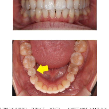
TREATMENT
診療案内
虫歯治療
審美歯科治療（詰め物・被せ物）
ホワイトニング（歯茎のホワイトニング）
矯正歯科
小児歯科・小児矯正
口腔筋機能療法（MFT）
女性の心と体をサポートする歯科医療（マタ