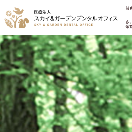
診療
土
さ
帝