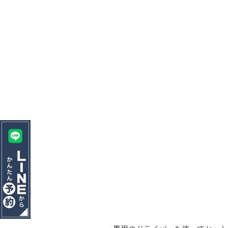
HOME
ホーム
STAFF
院長＆スタッフ紹介
GALLERY
設備・院内風景
FLOW
初診の方へ・治療の流れ
ABOUT
医院案内・アクセス
PRICE
料金表