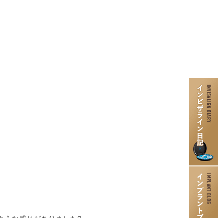
インプラント
口腔外科
親知らずの抜歯
歯ぎしり食いしばりの治療・
ボトックス治療
入れ歯治療
歯周病治療
ニティ歯科）
訪問歯科