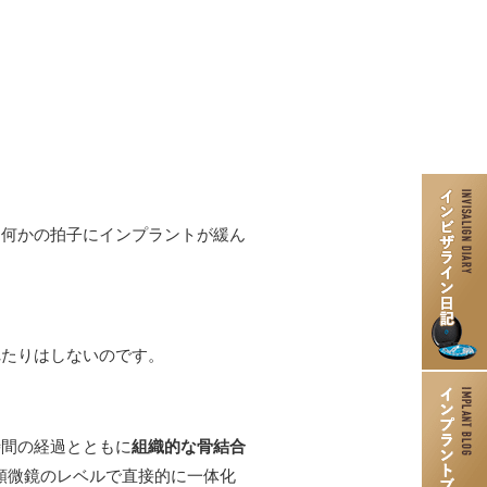
インプラント
口腔外科
親知らずの抜歯
に何かの拍子にインプラントが緩ん
歯ぎしり食いしばりの治療・
ボトックス治療
入れ歯治療
れたりはしないのです。
歯周病治療
ニティ歯科）
訪問歯科
時間の経過とともに
組織的な骨結合
顕微鏡のレベルで直接的に一体化