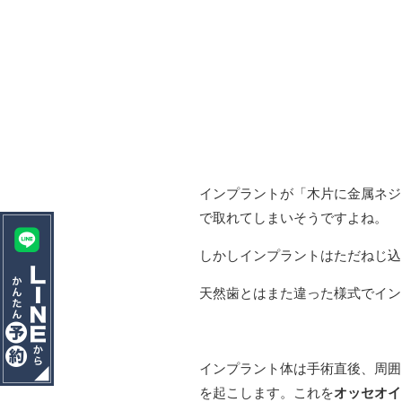
HOME
ホーム
STAFF
院長＆スタッフ紹介
GALLERY
設備・院内風景
インプラントが「木片に金属ネジ
で取れてしまいそうですよね。
FLOW
しかしインプラントはただねじ込
初診の方へ・治療の流れ
天然歯とはまた違った様式でイン
ABOUT
医院案内・アクセス
PRICE
インプラント体は手術直後、周囲
を起こします。これを
オッセオイ
料金表