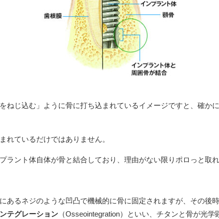
TREATMENT
診療案内
虫歯治療
審美歯科治療（詰め物・被せ物）
ホワイトニング（歯茎のホワイトニング）
をねじ込む」ように骨に打ち込まれているイメージですと、確か
矯正歯科
小児歯科・小児矯正
まれているだけではありません。
口腔筋機能療法（MFT）
プラント体自体が骨と結合しており、理由がない限りポロっと取
女性の心と体をサポートする歯科医療（マタ
にあるネジのような凹凸で機械的に骨に固定されますが、その後
ンテグレーション
（
Osseointegration
）といい、チタンと骨が光学