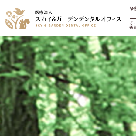
診療
土
さ
帝