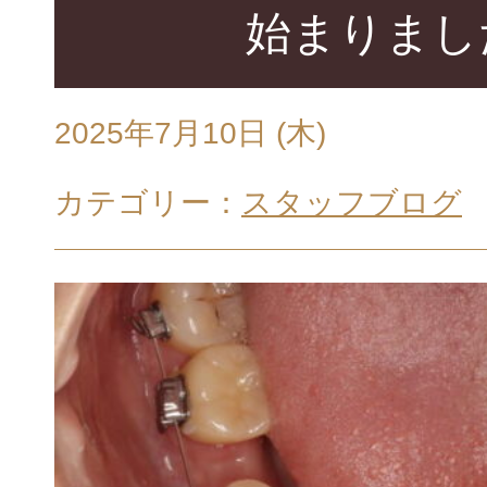
始まりまし
設備・院内
虫歯治療
GALLERY
2025年7月10日 (木)
カテゴリー：
スタッフブログ
ホワイトニング
初診の方へ・治
（歯茎のホワイトニング）
FLOW
小児歯科・小児矯正
医院案内・ア
ABOUT
女性の心と体をサポートする