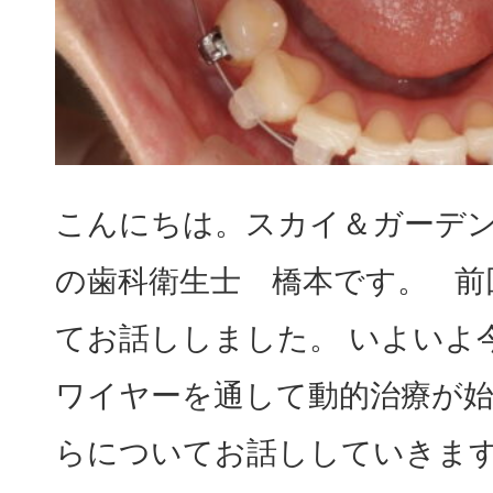
料金表
歯科医療（マタニティ歯科）
PRICE
口腔外科
分院 おおみや新生歯科口
BRANCH
歯ぎしり食いしばりの治療・
こんにちは。スカイ＆ガーデ
ボトックス治療
の歯科衛生士 橋本です。 前
てお話ししました。 いよいよ
歯周病治療
ワイヤーを通して動的治療が
らについてお話ししていきま