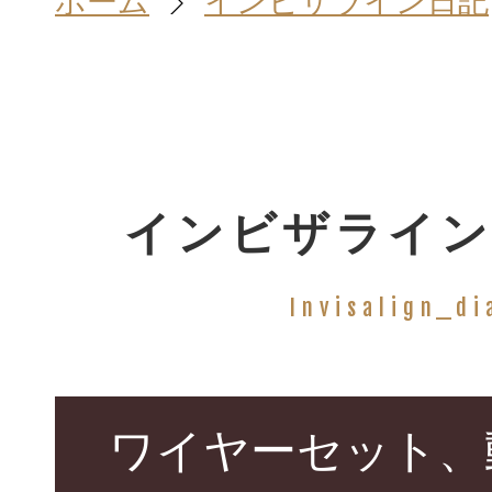
ホーム
インビザライン日記
ホーム
HOME
インビザライン
院長＆スタッ
Invisalign_di
STAFF
診療案内
ワイヤーセット、
TREATMENT