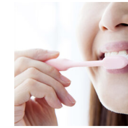
料金表
歯科医療（マタニティ歯科）
PRICE
口腔外科
分院 おおみや新生歯科口
BRANCH
歯ぎしり食いしばりの治療・
ボトックス治療
歯周病治療