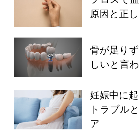
原因と正し
骨が足り
しいと言
妊娠中に
トラブル
ア