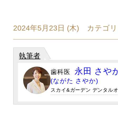
設備・院内
虫歯治療
GALLERY
2024年5月23日 (木)
カテゴリ
ホワイトニング
初診の方へ・治
執筆者
（歯茎のホワイトニング）
FLOW
永田 さや
歯科医
(ながた さやか)
小児歯科・小児矯正
医院案内・ア
スカイ&ガーデン デンタルオ
ABOUT
女性の心と体をサポートする