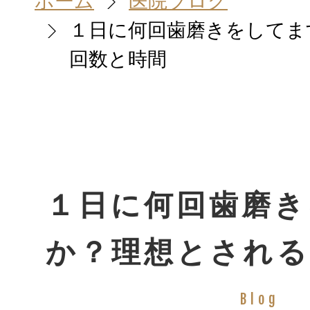
ホーム
医院ブログ
１日に何回歯磨きをしてま
回数と時間
ホーム
HOME
院長＆スタッ
STAFF
１日に何回歯磨き
か？理想とされる
診療案内
TREATMENT
Blog