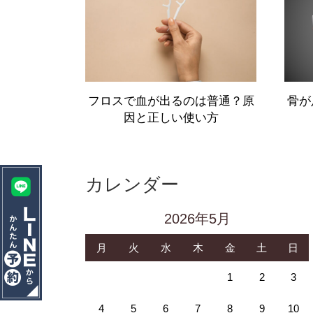
HOME
ホーム
STAFF
院長＆スタッフ紹介
フロスで血が出るのは普通？原
骨が
因と正しい使い方
GALLERY
設備・院内風景
FLOW
カレンダー
初診の方へ・治療の流れ
2026年5月
ABOUT
月
火
水
木
金
土
日
医院案内・アクセス
1
2
3
PRICE
4
5
6
7
8
9
10
料金表