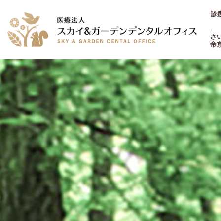
診療
土
さ
帝