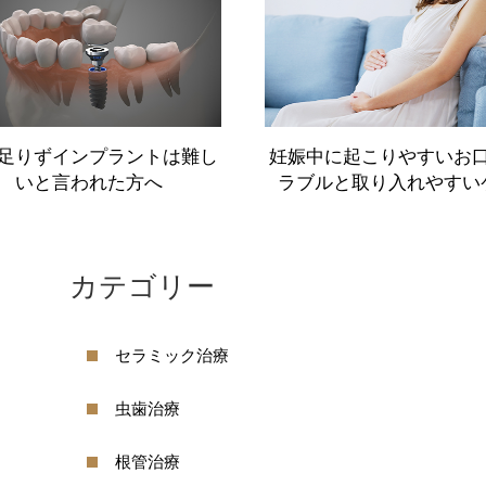
TREATMENT
診療案内
虫歯治療
足りずインプラントは難し
妊娠中に起こりやすいお
審美歯科治療（詰め物・被せ物）
いと言われた方へ
ラブルと取り入れやすい
ホワイトニング（歯茎のホワイトニング）
矯正歯科
カテゴリー
小児歯科・小児矯正
口腔筋機能療法（MFT）
セラミック治療
女性の心と体をサポートする歯科医療（マタ
虫歯治療
根管治療