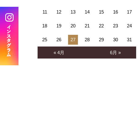
11
12
13
14
15
16
17
BRANCH
分院 おおみや新生歯科口腔外科クリニック
18
19
20
21
22
23
24
25
26
27
28
29
30
31
« 4月
6月 »