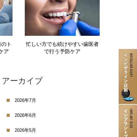
インプラント
口のト
忙しい方でも続けやすい歯医者
口腔外科
ケア
で行う予防ケア
親知らずの抜歯
歯ぎしり食いしばりの治療・
ボトックス治療
アーカイブ
入れ歯治療
2026年7月
歯周病治療
ニティ歯科）
訪問歯科
2026年6月
2026年5月