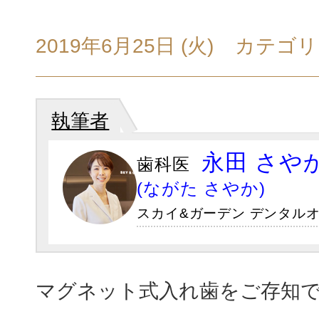
設備・院内
2019年6月25日 (火)
カテゴリ
虫歯治療
GALLERY
執筆者
ホワイトニング
初診の方へ・治
永田 さや
（歯茎のホワイトニング）
歯科医
FLOW
(ながた さやか)
スカイ&ガーデン デンタルオ
小児歯科・小児矯正
医院案内・ア
ABOUT
マグネット式入れ歯をご存知
女性の心と体をサポートする