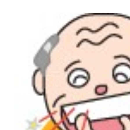
料金表
歯科医療（マタニティ歯科）
PRICE
口腔外科
分院 おおみや新生歯科口
BRANCH
歯ぎしり食いしばりの治療・
ボトックス治療
歯周病治療