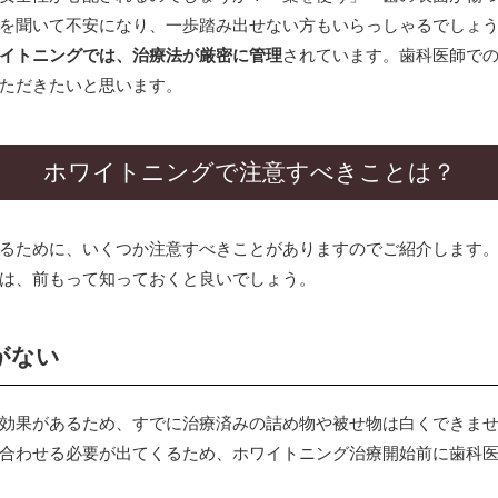
を聞いて不安になり、一歩踏み出せない方もいらっしゃるでしょ
TREATMENT
イトニングでは、治療法が厳密に管理
されています。歯科医師で
診療案内
ただきたいと思います。
虫歯治療
ホワイトニングで注意すべきことは？
審美歯科治療（詰め物・被せ物）
ホワイトニング（歯茎のホワイトニング）
るために、いくつか注意すべきことがありますのでご紹介します
矯正歯科
は、前もって知っておくと良いでしょう。
小児歯科・小児矯正
口腔筋機能療法（MFT）
がない
女性の心と体をサポートする歯科医療（マタ
効果があるため、すでに治療済みの詰め物や被せ物は白くできま
合わせる必要が出てくるため、ホワイトニング治療開始前に歯科