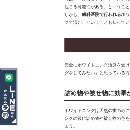
起こる可能性がある」ということ
HOME
しかし、
歯科医院で行われるホワ
ホーム
クで済む、ということも知ってい
STAFF
院長＆スタッフ紹介
GALLERY
設備・院内風景
安全にホワイトニング治療を受け
グをしてみたい」と思っている方
FLOW
初診の方へ・治療の流れ
詰め物や被せ物に効果
ABOUT
医院案内・アクセス
ホワイトニングは天然の歯のみに
ングの後に詰め物や被せ物の色を
PRICE
ょう。
料金表