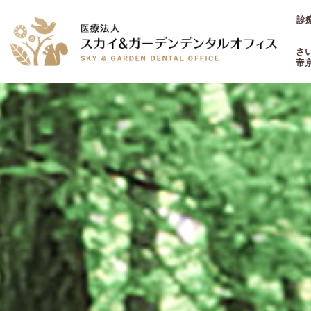
診療
土
さ
帝