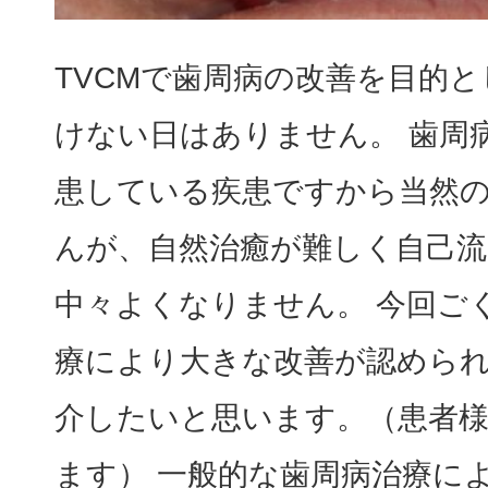
料金表
歯科医療（マタニティ歯科）
PRICE
TVCMで歯周病の改善を目的
口腔外科
けない日はありません。 歯周
分院 おおみや新生歯科口
患している疾患ですから当然
BRANCH
歯ぎしり食いしばりの治療・
んが、自然治癒が難しく自己
ボトックス治療
中々よくなりません。 今回ご
療により大きな改善が認めら
歯周病治療
介したいと思います。（患者
ます） 一般的な歯周病治療によ