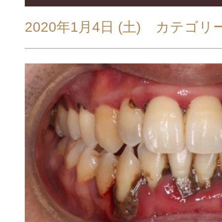
2020年1月4日 (土)
カテゴリ
設備・院内
虫歯治療
GALLERY
ホワイトニング
初診の方へ・治
（歯茎のホワイトニング）
FLOW
小児歯科・小児矯正
医院案内・ア
ABOUT
女性の心と体をサポートする