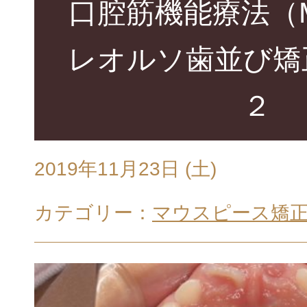
口腔筋機能療法（
レオルソ歯並び矯
２
2019年11月23日 (土)
カテゴリー：
マウスピース矯